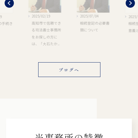
2025/02/19
2025/07/04
19
2025/
高知市で信頼でき
相続登記の必要書
の手続き
相続
る司法書士事務所
類について
意義
をお探しの方に
は、「大石たか...
ブログへ
当事務所の特徴