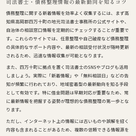
司法書士・債務整理情報の最新動向を知るコツ
最新動向を把握したい方へ司法書士が伝える方法
債務整理に関する新着情報を効率よく収集するには、まず高
司法書士・債務整理新着情報の探し方解説
知県高岡郡四万十町の地元司法書士事務所の公式サイトや、
リアルタイムで情報収集するためのコツ
自治体の相談窓口情報を定期的にチェックすることが重要で
過払い金請求など最新傾向を知る方法
す。これらのサイトでは、任意整理や自己破産など債務整理
の具体的なサポート内容や、最新の相談受付状況が随時更新
信頼できる情報源を選ぶポイント
されるため、迅速な情報収集が可能となります。
債務整理に強い司法書士の見つけ方
また、四万十町に拠点を置く司法書士のSNSやブログも活用
債務整理の新しい情報を安心して集めるコツ
しましょう。実際に「新着情報」や「無料相談日」などの告
司法書士・債務整理の安全な情報収集方法
知が頻繁に行われており、地域密着型の最新動向を知る手段
新着情報の信憑性を見極めるチェック項目
として有効です。特に借金問題は早期対応が重要なため、常
相談料や債務整理費用を正しく把握する方法
に最新情報を把握する姿勢が理想的な債務整理の第一歩とな
無料相談サービスの賢い利用術を紹介
ります。
複数情報を比較して安心を得るポイント
ただし、インターネット上の情報には古いものや誤解を招く
初めての方に最適な司法書士・債務整理の知識
内容も含まれることがあるため、複数の信頼できる情報源を
司法書士・債務整理の基本と新着情報の読み方