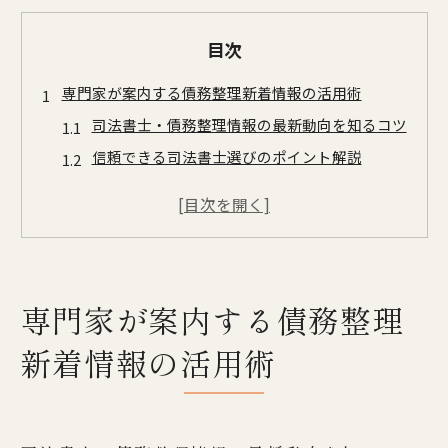
目次
専門家が案内する債務整理新着情報の活用術
司法書士・債務整理情報の最新動向を知るコツ
信頼できる司法書士選びのポイント解説
債務整理の費用相場や相談料の調べ方
無料相談を活用した債務整理の進め方
専門家視点で見る債務整理情報の集め方
債務整理で注目すべき司法書士情報の探し方
専門家が案内する債務整理
司法書士・債務整理の信頼性を見極める方法
最新の債務整理対応事務所を効率よく調査
新着情報の活用術
相談料や費用を比較する時の注意点
債務整理の専門家情報を集める実践術
無料相談や事務所の特徴を徹底チェック