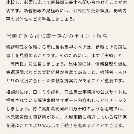
比較し、必要に応じて直接司法書士へ問い合わせることが大
初心者が知っておきたい相談の流れ
切です。新着情報の見極めには、公式性や更新頻度、掲載内
費用や相談料の目安と調査ポイント
容の具体性などを重視しましょう。
無料相談で確認すべき重要事項まとめ
信頼できる司法書士選びのポイント解説
安心して債務整理に踏み出すための準備
債務整理を依頼する際に最も重視すべきは、信頼できる司法
効率的な債務整理情報収集で不安を解消する方法
書士を見極めることです。そのためには、まず「実績」と
司法書士・債務整理情報を無駄なく集めるコツ
「専門性」に注目しましょう。具体的には、債務整理や過払
効率よく比較検討するためのチェックリスト
金返還請求などの実務経験が豊富であること、相談者一人ひ
相談料や費用の違いを簡単に見極める方法
とりの状況に合わせた柔軟な提案力があることが重要です。
新着情報を活用し安心感を高めるポイント
相談前には、口コミや評判、司法書士事務所の公式サイトに
信頼できる専門家の見つけ方を徹底解説
掲載されている解決事例やサポート内容もしっかりチェック
しましょう。特に高知県高岡郡四万十町のような地域では、
地元密着型の事務所が多く、地域事情に精通している専門家
を選ぶことでより安心して手続きを進めることができます。